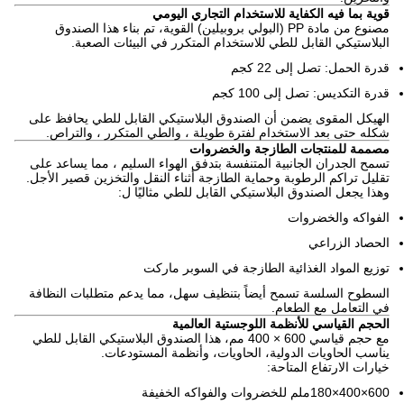
قوية بما فيه الكفاية للاستخدام التجاري اليومي
مصنوع من مادة PP (البولي بروبيلين) القوية، تم بناء هذا الصندوق
البلاستيكي القابل للطي للاستخدام المتكرر في البيئات الصعبة.
قدرة الحمل: تصل إلى 22 كجم
قدرة التكديس: تصل إلى 100 كجم
الهيكل المقوى يضمن أن الصندوق البلاستيكي القابل للطي يحافظ على
شكله حتى بعد الاستخدام لفترة طويلة ، والطي المتكرر ، والتراص.
مصممة للمنتجات الطازجة والخضروات
تسمح الجدران الجانبية المتنفسة بتدفق الهواء السليم ، مما يساعد على
تقليل تراكم الرطوبة وحماية الطازجة أثناء النقل والتخزين قصير الأجل.
وهذا يجعل الصندوق البلاستيكي القابل للطي مثاليًا ل:
الفواكه والخضروات
الحصاد الزراعي
توزيع المواد الغذائية الطازجة في السوبر ماركت
السطوح السلسة تسمح أيضاً بتنظيف سهل، مما يدعم متطلبات النظافة
في التعامل مع الطعام.
الحجم القياسي للأنظمة اللوجستية العالمية
مع حجم قياسي 600 × 400 مم، هذا الصندوق البلاستيكي القابل للطي
يناسب الحاويات الدولية، الحاويات، وأنظمة المستودعات.
خيارات الارتفاع المتاحة:
600×400×180ملم للخضروات والفواكه الخفيفة