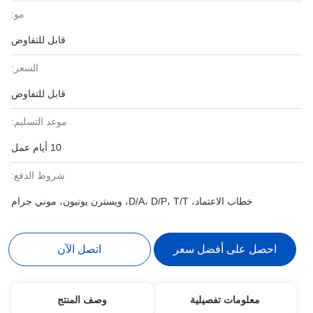
مو:
قابل للتفاوض
السعر:
قابل للتفاوض
موعد التسليم:
10 أيام عمل
شروط الدفع:
خطاب الاعتماد، D/A، D/P، T/T، ويسترن يونيون، موني جرام
احصل على أفضل سعر
اتصل الآن
معلومات تفصيلية
وصف المنتج