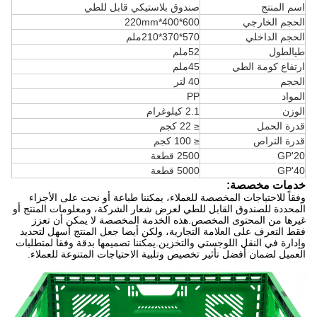
اسم المنتج
صندوق بلاستيكي قابل للطي
الحجم الخارجي
600*400*220mm
الحجم الداخلي
570*370*210ملم
طي
الطول
52ملم
ارتفاع كومة الطي
45ملم
الحجم
40 لتر
المواد
PP
الوزن
2.1 كيلوغرام
قدرة الحمل
≤ 22 كجم
قدرة التراص
≤ 100 كجم
20'GP
2500 قطعة
40'GP
5000 قطعة
خدمات مخصصة:
وفقاً للاحتياجات المخصصة للعملاء، يمكننا طباعة أو نحت على الأجزاء
المحددة للصندوق القابل للطي لعرض شعار الشركة، ومعلومات المنتج أو
غيرها من المحتوى المخصص.هذه الخدمة المخصصة لا يمكن أن تعزز
فقط التعرف على العلامة التجارية، ولكن أيضا جعل المنتج أسهل لتحديد
وإدارة في النقل اللوجستي والتخزين.يمكننا تصميمها بدقة وفقا لمتطلبات
العميل لضمان أفضل تأثير تخصيص وتلبية الاحتياجات المتنوعة للعملاء.