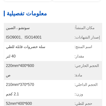
معلومات تفصيلية
مكان المنشأ:
سوتشو ، الصين
إصدار الشهادات:
ISO9001、ISO14001
اسم المنتج:
سلة خضروات قابلة للطي
مقدار:
40 لتر
الحجم الخارجي:
600*400*220mm
مادة:
ص
الحجم الداخلي:
570*370*210mm
وزن::
2.1 كجم
حجم للطي:
600*400*52mm