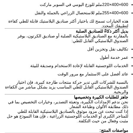
600×400×220ملم للوزع اليومي في السوبر ماركت
600×400×255ملم للاستحصال الزراعي بالجملة والنقل
هذه الخيارات تسمح لك باختيار أكثر صناديق البلاستيك قابلة للطي كفاءة
لتطبيقك المحدد.
بديل أكثر ذكاءً للصناديق الصلبة
بالمقارنة مع الصناديق البلاستيكية الصلبة أو صناديق الكرتون، يوفر
الصندوق البلاستيكي القابل للطي:
تكاليف نقل وتخزين أقل
عمر خدمة أطول
الخدمات اللوجستية القابلة لإعادة الاستخدام وصديقة للبيئة
عائد أفضل على الاستثمار مع مرور الوقت
بالنسبة للشركات التي تدير حركة منتجات طازجة كبيرة، فإن اختيار
الصندوق البلاستيكي القابل للطي المناسب يزيد بشكل مباشر من الكفاءة
والربحية.
جاهز للطلبات الكبيرة وتخصيصها
نحن ندعم الإمدادات الكبيرة، وتعبئة التصدير، وخيارات التخصيص بما في
ذلك مطابقة الألوان وطباعة الشعار.
إذا كنت تبحث عن مزود موثوق بالصناديق البلاستيكية القابلة للطي
للمتاجر الكبرى أو الخدمات اللوجستية الزراعية ، فإن هذا النموذج هو حل
مثبت وفعال من حيث التكلفة.
مواصفات المنتج: