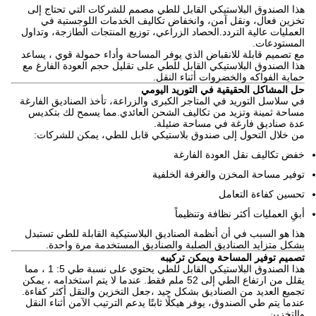
هذا الصندوق البلاستيكي القابل للطي مصمم للشركات التي تحتاج إلى
تخزين فعال، ونقل آمن، وانخفاض تكاليف الخدمات اللوجستية في
العمليات عالية التردد.الحصاد الزراعي، توزيع المنتجات الطازجة، وتداول
المستودعات.
مع تصميم قابلة للانقباض الذي يوفر المساحة وأداء حمولة قوي ، يساعد
هذا الصندوق البلاستيكي القابل للطي على تقليل حجم العودة الفارغ مع
حماية الفواكه والخضروات أثناء النقل.
حل المشاكل الحقيقية في التوريد اليومي
في سلاسل التوريد في المتاجر الكبرى والزراعة، تأخذ الصناديق الفارغة
مساحة ثمينة وتزيد من تكاليف الشحن العائدي.مما يسمح لك بتكديس
عدة صناديق فارغة في مساحة ضئيلة.
من خلال التحول إلى صندوق بلاستيكي قابل للطي، يمكن للشركات:
خفض تكاليف نقل العودة الفارغة
توفير مساحة المخزن والغرفة الخلفية
تحسين كفاءة التعامل
أبقِ العمليات أكثر نظافة وتنظيماً
هذا هو السبب في أن أنظمة الصناديق البلاستيكية القابلة للطي تستبدل
بشكل متزايد الصناديق الصلبة والصناديق المستخدمة مرة واحدة.
تصميم توفير المساحة ويمكن تركيبه
هذا الصندوق البلاستيكي القابل للطي يحتوي على نسبة طي 5: 1 ، مما
يقلل من ارتفاع الطي إلى 52 ملم فقط. عندما لا يتم استخدامه ، يمكن
تجميع العديد من الصناديق بشكل جيد ،جعل التخزين والنقل أكثر كفاءة.
عندما يتم طي الصندوق، يوفر هيكلًا ثابتًا يدعم الترتيب الآمن أثناء النقل
والتخزين.