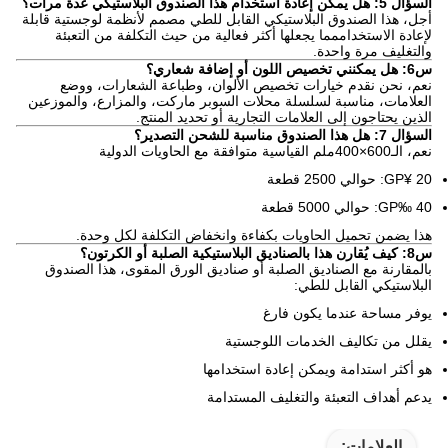
السؤال 5: هل يمكن إعادة استخدام هذا الصندوق البلاستيكي عدة مرات؟
أجل، هذا الصندوق البلاستيكي القابل للطي مصمم لأنظمة لوجستية قابلة
لإعادة الاستخداممما يجعلها أكثر فعالية من حيث التكلفة من التعبئة
والتغليف مرة واحدة.
س6: هل يمكنني تخصيص اللون أو إضافة شعاري؟
نعم، نحن نقدم خيارات تخصيص الألوان، وطباعة الشعارات، ووضع
العلامات، مناسبة لسلسلة محلات السوبر ماركت، والمزارع، والموزعين
الذين يحتاجون إلى العلامات التجارية أو تحديد المنتج.
السؤال 7: هل هذا الصندوق مناسبة للشحن التصدير؟
نعم، الـ600×400ملم القياسية متوافقة مع الحاويات الدولية
20 ¥GP: حوالي 2500 قطعة
40 ‰GP: حوالي 5000 قطعة
هذا يضمن تحميل الحاويات بكفاءة وانخفاض التكلفة لكل وحدة.
س8: كيف يُقارن هذا بالصناديق البلاستيكية الصلبة أو الكرتون؟
بالمقارنة مع الصناديق الصلبة أو صناديق الورق المقوى، هذا الصندوق
البلاستيكي القابل للطي:
يوفر مساحة عندما يكون فارغ
يقلل من تكاليف الخدمات اللوجستية
هو أكثر استدامة ويمكن إعادة استخدامها
يدعم أهداف التعبئة والتغليف المستدامة
العلامات: