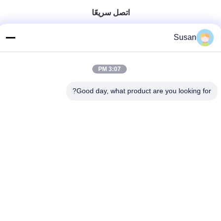
اتصل سريعًا
هاتف
Susan
86-0512-62923371
بريد إلكتروني
3:07 PM
susan@first-plastic.com
Good day, what product are you looking for?
عنوان
الطابق الثالث، الكتلة ج، رقم 80 طريق تونغيوان سوجو الحديقة
الصناعية جيانغسو الصين
سياسة الخصوصية
|
خريطة الموقع
الصين جودة جيدة قفص بلاستيكي قابل للطي المورد. حقوق الطبع والنشر
© 2024-2026 Suzhou Industrial PARK FIRST Plastics Co., Ltd.
جميع الحقوق محفوظة