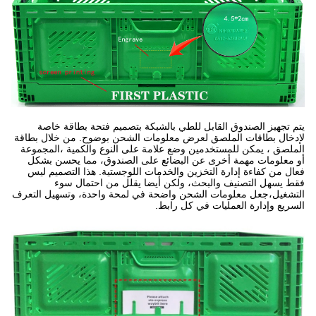
يتم تجهيز الصندوق القابل للطي بالشبكة بتصميم فتحة بطاقة خاصة
لإدخال بطاقات الملصق لعرض معلومات الشحن بوضوح. من خلال بطاقة
الملصق ، يمكن للمستخدمين وضع علامة على النوع والكمية ،المجموعة
أو معلومات مهمة أخرى عن البضائع على الصندوق، مما يحسن بشكل
فعال من كفاءة إدارة التخزين والخدمات اللوجستية. هذا التصميم ليس
فقط يسهل التصنيف والبحث، ولكن أيضا يقلل من احتمال سوء
التشغيل،جعل معلومات الشحن واضحة في لمحة واحدة، وتسهيل التعرف
السريع وإدارة العمليات في كل رابط.