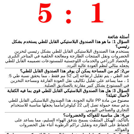
أسئلة شائعة
السؤال 1: ما هو هذا الصندوق البلاستيكي القابل للطي يستخدم بشكل
رئيسي؟
يستخدم هذا الصندوق البلاستيكي القابل للطي بشكل رئيسي لتخزين
الخضروات ونقل المنتجات الطازجة ومعالجة الخلفية في المتاجر الكبرى
والحصاد الزراعي والخدمات اللوجستية للمستودعات.تصميمه القابل للطي
يجعله مثالي لنظم العودة عالية التردد.
س2: كم من المساحة يمكن أن يوفر هذا الصندوق القابل للطي؟
عند الطي ، يتم تقليل ارتفاعه إلى 52 مم فقط ، مما يحقق نسبة طي 5:
1 ، مما يساعد على تقليل تكاليف نقل العودة الفارغة ومساحة التخزين
في المستودع بشكل كبير مقارنة بالصناديق الصلبة.
السؤال 3: هل هذا الصندوق البلاستيكي القابل للطي قوي بما فيه الكفاية
لأحمال ثقيلة؟
مصنوع من مادة PP عالية الجودة، هذا الصندوق البلاستيكي القابل للطي
يدعم سعة حمولة تصل إلى 22 كيلوغراماًمما يجعلها مناسبة للاستخدام
التجاري والصناعي اليومي.
س4: هل مناسبة للفواكه والخضروات؟
بالتأكيد، الهيكل المتنفّث يسمح بتدفق الهواء السليم، مما يساعد على
الحفاظ على الطازجة وتقليل تراكم الرطوبة أثناء نقل الخضروات
والفواكه.