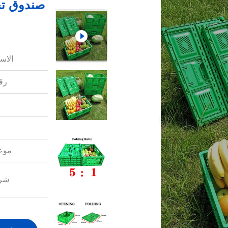
صندوق تخ
الاس
رقم
موعد
شرو