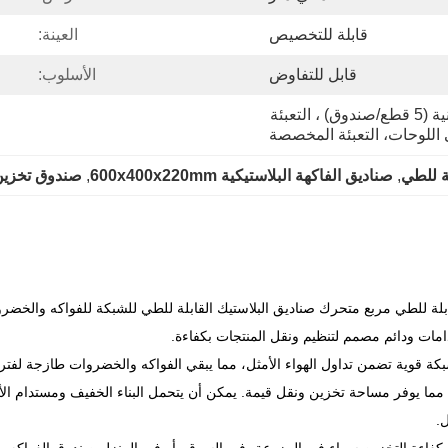
قابلة للتخصيص
العينة:
قابل للتفاوض
الأسلوب:
التعبئة العارية، التعبئة الكرتونية (5 قطع/صندوق) ، التعبئة 
اللوحات، التعبئة المخصصة
ة للطي
, 
صناديق الفاكهة البلاستيكية 600x400x220mm
, 
صندوق تخزين 
لقابلة للطي مربع متحرك صناديق البلاستيك القابلة للطي للشبكة للفواكه والخضر
امات ودائم مصمم لتنظيم ونقل المنتجات بكفاءة.
بكة قوية تضمن تداول الهواء الأمثل، مما يبقي الفواكه والخضروات طازجة لفتر
 مما يوفر مساحة تخزين ونقل قيمة. يمكن أن يتحمل البناء الخفيف ومستدام الأح
.