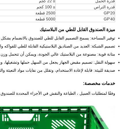
قدرة الحمل
≤ 22 كجم
قدرة التراص
≤ 100 كجم
20'GP
2500 قطعة
40'GP
5000 قطعة
ميزة الصندوق القابل للطي من البلاستيك
توفير المساحة: يسمح التصميم القابل للطي للصندوق بالانضمام بشكل م
تصميم الشبكة: العديد من الصناديق البلاستيكية القابلة للطي للفواكه
متانة قوية: مصنوعة من البلاستيك عالي الجودة، ويمكن أن تتحمل وزن 22 كيلوغرامًا وهي مناسبة للاستخدام المتكرر لفترة طويلة.
سهولة النقل: تصميم مقبض الجهاز يجعل من السهل حملها وتشغيلها، و
صديقة للبيئة: قابلة لإعادة الاستخدام، وتقلل من نفايات مواد التعبئة و
خدمات مخصصة:
وفقًا لمتطلبات العميل ، الطباعة والنقش في الأجزاء المحددة للصندوق