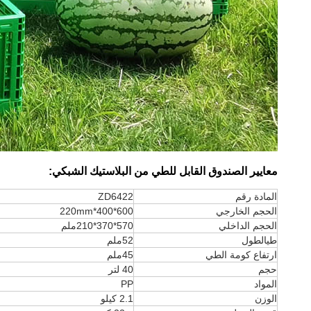
معايير الصندوق القابل للطي من البلاستيك الشبكي:
المادة رقم
ZD6422
الحجم الخارجي
600*400*220mm
الحجم الداخلي
570*370*210ملم
طي
الطول
52ملم
ارتفاع كومة الطي
45ملم
حجم
40 لتر
المواد
PP
الوزن
2.1 كيلو