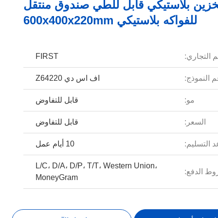
زين بلاستيكي قابل للطي صندوق منتقل
للفواكه بلاستيكي 600x400x220mm
م التجاري:
FIRST
 النموذج:
اف اس دي Z64220
مو:
قابل للتفاوض
السعر:
قابل للتفاوض
 التسليم:
10 أيام عمل
L/C، D/A، D/P، T/T، Western Union،
ط الدفع:
MoneyGram