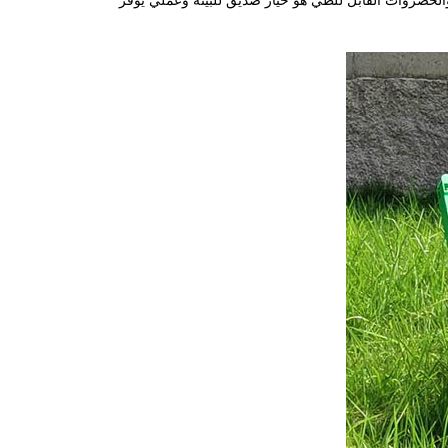
الخضروات القابل للطي هو خيار صديق للبيئة وعملي يوفر