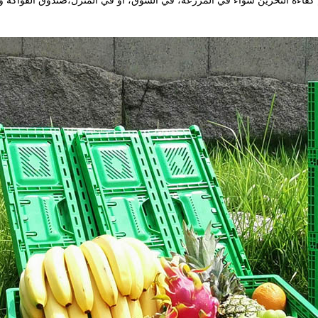
 كفاءة التخزين سواء في المزرعة، في السوق، أو في المنزل،صندوق الفواكه و