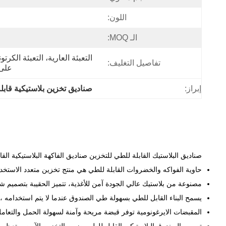
اللون:
الـ MOQ:
تفاصيل التغليف:
على 
إبراز:
صناديق تخزين بلاستيكية قابل
صناديق البلاستيك القابلة للطي للتخزين صناديق الفاكهة البلاستيكية ا
حاوية الفواكه والخضروات القابلة للطي هي منتج تخزين متعدد الاستخد
مصنوعة من بلاستيك عالي الجودة آمن للأغذية، تتميز الحقيبة بتصميم ش
يسمح البناء القابل للطي بسهولة طي الصندوق عندما لا يتم استخدامه ،
المقبضات الايرغونومية توفر قبضة مريحة وآمنة لسهولة الحمل والتعامل