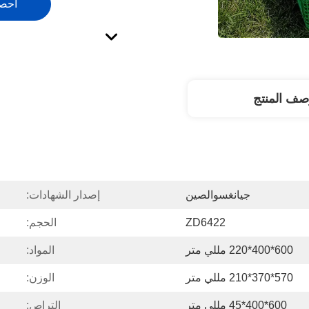
احص
صف المنتج
جيانغسوالصين
إصدار الشهادات:
ZD6422
الحجم:
600*400*220 مللي متر
المواد:
570*370*210 مللي متر
الوزن:
600*400*45 مللي متر
التراص: