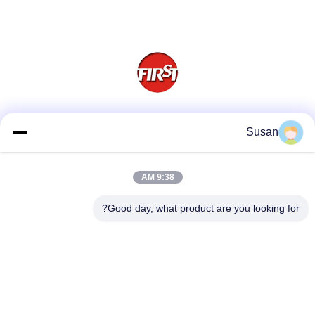
وسائل التواصل الاجتماعي
Susan
9:38 AM
اتصل سريعًا
Good day, what product are you looking for?
هاتف
86-0512-62923371
بريد إلكتروني
susan@first-plastic.com
عنوان