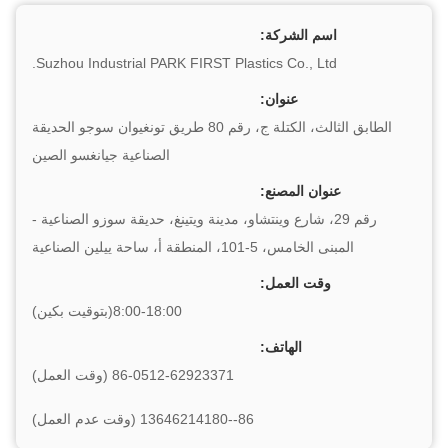
اسم الشركة:
Suzhou Industrial PARK FIRST Plastics Co., Ltd.
عنوان:
الطابق الثالث، الكتلة ج، رقم 80 طريق تونغيوان سوجو الحديقة
الصناعية جيانغسو الصين
عنوان المصنع:
رقم 29، شارع وينتشاو، مدينة ويتينغ، حديقة سوزو الصناعية -
المبنى الخامس، 5-101، المنطقة أ، ساحة ييلين الصناعية
وقت العمل:
8:00-18:00(بتوقيت بكين)
الهاتف:
86-0512-62923371 (وقت العمل)
86--13646214180 (وقت عدم العمل)