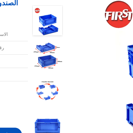
الصندو
الاس
رقم