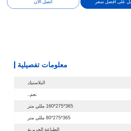
ل على أفضل سعر
اتصل الآن
معلومات تفصيلية
البلاستيك
نعم..
365*275*160 مللي متر
365*275*80 مللي متر
الطباعة الحريرية