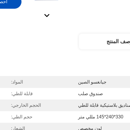
احص
صف المنتج
جيانغسو الصين
المواد:
صندوق صلب
قابلة للطي:
اديق بلاستيكية قابلة للطي
الحجم الخارجي:
330*240*145 مللي متر
حجم الطي:
لون مخصص
الشعار: