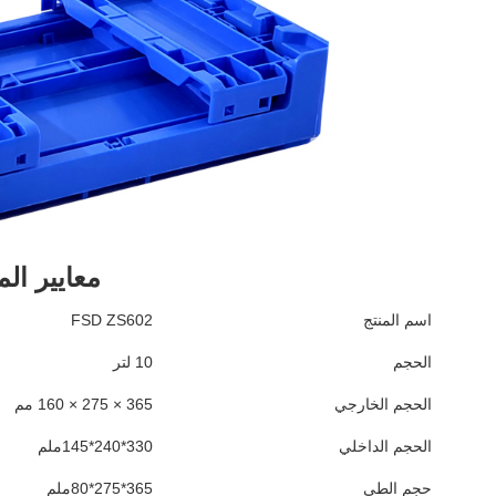
معايير الم
اسم المنتج
FSD ZS602
الحجم
10 لتر
الحجم الخارجي
365 × 275 × 160 مم
الحجم الداخلي
330*240*145ملم
حجم الطي
365*275*80ملم