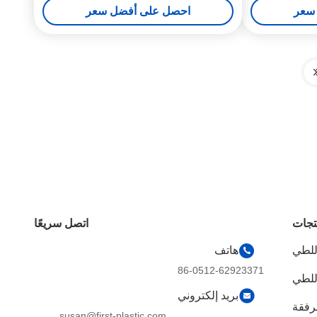
سعر
احصل على أفضل سعر
تجات
اتصل سريعًا
للطي
هاتف
86-0512-62923371
للطي
بريد إلكتروني
رفقة
susan@first-plastic.com