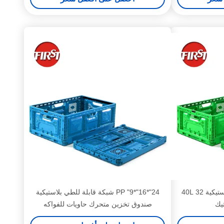
صناديق التخزين المطوية البلاستيكية 40L 32
24"*16"*9" PP شبكة قابلة للطي بلاستيكية
تيك
صندوق تخزين متحرك حاويات للفواكه
والخضروات