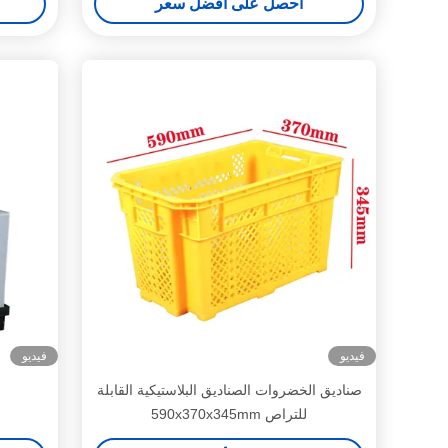
احصل على أفضل سعر
فيديو
فيديو
صناديق الخضروات الصناديق البلاستيكية القابلة
للتراص 590x370x345mm