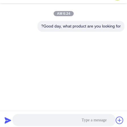
6:24 AM
اتصل سريعًا
Good day, what product are you looking for?
هاتف
86-0512-62923371
بريد إلكتروني
susan@first-plastic.com
عنوان
الطابق الثالث، الكتلة ج، رقم 80 طريق تونغيوان سوجو الحديقة
الصناعية جيانغسو الصين
سياسة الخصوصية
|
خريطة الموقع
الصين جودة جيدة قفص بلاستيكي قابل للطي المورد. حقوق الطبع والنشر
© 2024-2026 Suzhou Industrial PARK FIRST Plastics Co., Ltd.
جميع الحقوق محفوظة