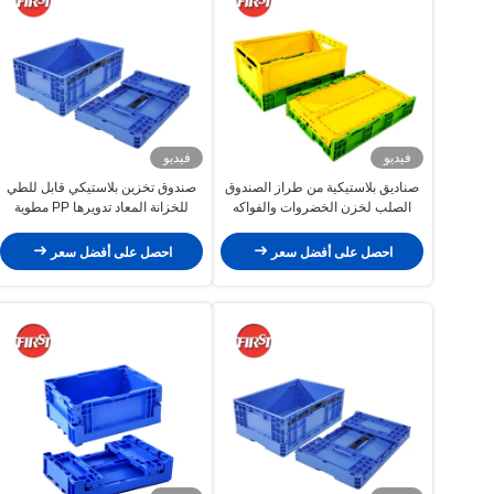
فيديو
فيديو
صناديق بلاستيكية من طراز الصندوق
صندوق تخزين بلاستيكي قابل للطي
الصلب لخزن الخضروات والفواكه
للخزانة المعاد تدويرها PP مطوية
الحجم 600 * 400 * 77mm
احصل على أفضل سعر
احصل على أفضل سعر