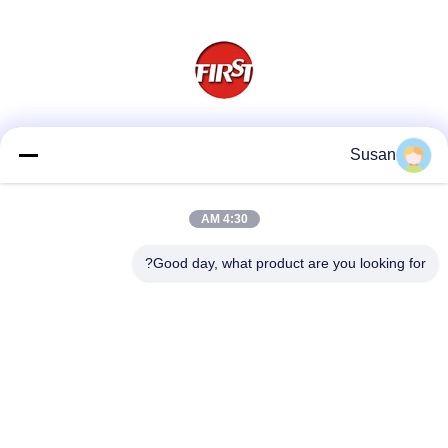
وسائل التواصل الاجتماعي
Susan
4:30 AM
اتصل سريعًا
Good day, what product are you looking for?
هاتف
86-0512-62923371
بريد إلكتروني
susan@first-plastic.com
عنوان
الطابق الثالث، الكتلة ج، رقم 80 طريق تونغيوان سوجو الحديقة