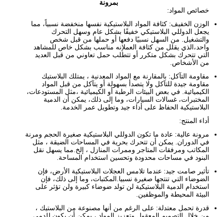
بمرونة
خصائص المواد:
الوزن الخفيف: كثافة المواد البلاستيكية نفسها منخفضة نسبياً، مما
يجعل الدوللي البلاستيكي خفيفًا بشكل عام وسهل التحرك
والتشغيل. من السهل نسبيًا دفعها أو حملها من قبل شخص
واحد،الذي يقلل من كثافة العملإنه مناسب بشكل خاص للمشاهد
التي تتحرك بشكل متكرر أو تتطلب حمل تعاوني من قبل العديد
من الأشخاص.
مقاومة التآكل: بالمقارنة مع المواد المعدنية ، يمتلك البلاستيك
مقاومة جيدة للتآكل ولا يتصدأ بسهولة أو يتآكل من قبل المواد
الكيميائية. في بعض البيئات الرطبة أو الكيميائية ،مثل المستودعات،
المختبرات، غسالات السيارات، وما إلى ذلك، يمكن أن الدمية
البلاستيكية الحفاظ على أداء جيد وتطويل عمر الخدمة.
أداء المنتج:
مرونة عالية: عادة ما تكون الدوللي البلاستيكية صغيرة الحجم ومرنة
في الدوران. يمكن أن تتحرك بحرية في المساحات الضيقة ، مثل
المكاتب ومرفقات المتاجر وممرات المنازل ، إلخ.مما يسهل نقل
البنود في مساحات محدودة وتحسين استخدام المساحة.
تأثير صامت جيد: عندما تلامس العجلات البلاستيكية الأرض، فإن
الضوضاء التي تنتجها صغيرة نسبيا.المكتبات، وما إلى ذلك، فإن
استخدام الدمية البلاستيكية لن تولد ضوضاء كبيرة ولن تؤثر على
البيئة المحيطة والموظفين.
قدرة تحمل معتدلة: على الرغم من أنها مصنوعة من البلاستيك ،
من خلال التصميم المعقول وتعزيز المواد ، يمكن أن يكون للدمى