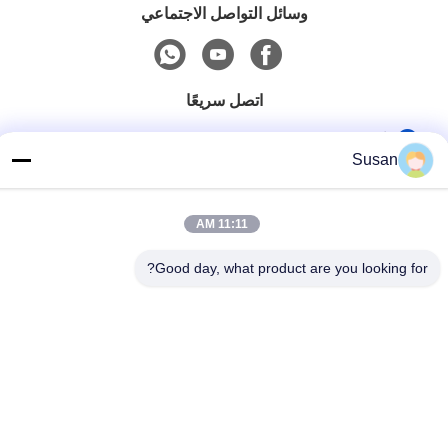
وسائل التواصل الاجتماعي
اتصل سريعًا
هاتف
Susan
86-0512-62923371
بريد إلكتروني
11:11 AM
susan@first-plastic.com
Good day, what product are you looking for?
عنوان
الطابق الثالث، الكتلة ج، رقم 80 طريق تونغيوان سوجو الحديقة
الصناعية جيانغسو الصين
سياسة الخصوصية
|
خريطة الموقع
الصين جودة جيدة قفص بلاستيكي قابل للطي المورد. حقوق الطبع والنشر
© 2024-2026 Suzhou Industrial PARK FIRST Plastics Co., Ltd.