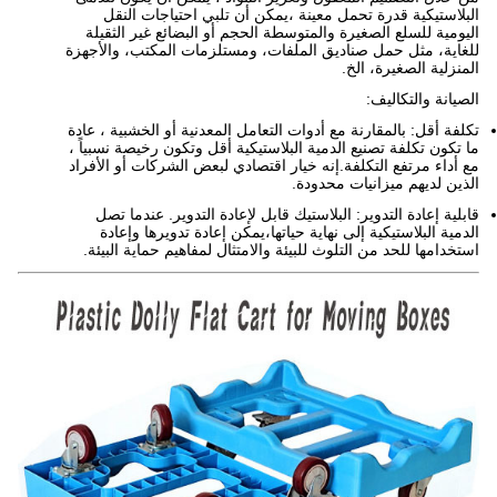
البلاستيكية قدرة تحمل معينة ،يمكن أن تلبي احتياجات النقل
اليومية للسلع الصغيرة والمتوسطة الحجم أو البضائع غير الثقيلة
للغاية، مثل حمل صناديق الملفات، ومستلزمات المكتب، والأجهزة
المنزلية الصغيرة، الخ.
الصيانة والتكاليف:
تكلفة أقل: بالمقارنة مع أدوات التعامل المعدنية أو الخشبية ، عادة
ما تكون تكلفة تصنيع الدمية البلاستيكية أقل وتكون رخيصة نسبياً ،
مع أداء مرتفع التكلفة.إنه خيار اقتصادي لبعض الشركات أو الأفراد
الذين لديهم ميزانيات محدودة.
قابلية إعادة التدوير: البلاستيك قابل لإعادة التدوير. عندما تصل
الدمية البلاستيكية إلى نهاية حياتها،يمكن إعادة تدويرها وإعادة
استخدامها للحد من التلوث للبيئة والامتثال لمفاهيم حماية البيئة.