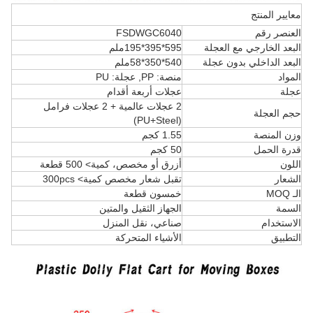
معايير المنتج
العنصر رقم
FSDWGC6040
البعد الخارجي مع العجلة
595*395*195ملم
البعد الداخلي بدون عجلة
540*350*58ملم
المواد
منصة: PP, عجلة: PU
عجلة
عجلات أربعة أقدام
2 عجلات عالمية + 2 عجلات فرامل
حجم العجلة
(PU+Steel)
وزن المنصة
1.55 كجم
قدرة الحمل
50 كجم
اللون
أزرق أو مخصص، كمية> 500 قطعة
الشعار
تقبل شعار مخصص كمية> 300pcs
الـ MOQ
خمسون قطعة
السمة
الجهاز الثقيل والمتين
الاستخدام
صناعي، نقل المنزل
التطبيق
الأشياء المتحركة