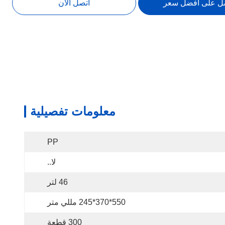
ل على أفضل سعر
اتصل الآن
معلومات تفصيلية
PP
لا..
46 لتر
550*370*245 مللي متر
300 قطعة