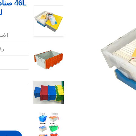
46L صن
ل
الاس
رقم