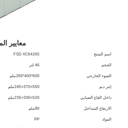
معايير الم
اسم المنتج
FSD XC64265
الحجم
46 لتر
الضوء الخارجي
600*400*265ملم
إنتر ديم
550×370×245ملم
داخل القاع الضبابي
520×330×235ملم
الارتفاع المتداخل
80ملم
المواد
PP