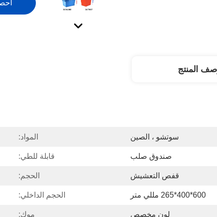
احص
صف المنتج
سوتشو ، الصين
المواد:
صندوق صلب
قابلة للطي:
قفص التعشيش
الحجم:
600*400*265 مللي متر
الحجم الداخلي:
لون مخصص
موك: