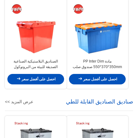
مادة PP Inter Dim
الصناديق البلاستيكية الصناعية
550*370*350mm صندوق صلب
الصديقة للبيئة من البروتوكول
مخصص لتخزين مخازن المأكولات
البوليستي PP للنقل
البحرية
احصل على أفضل سعر
احصل على أفضل سعر
صناديق الصناديق القابلة للطي
عرض المزيد >>