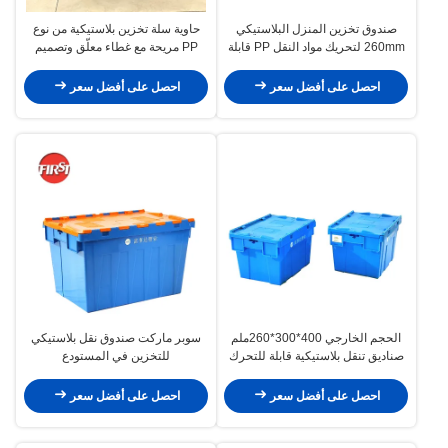
صندوق تخزين المنزل البلاستيكي
حاوية سلة تخزين بلاستيكية من نوع
260mm لتحريك مواد النقل PP قابلة
PP مريحة مع غطاء معلّق وتصميم
للطي
قابل للتراص
احصل على أفضل سعر
احصل على أفضل سعر
الحجم الخارجي 400*300*260ملم
سوبر ماركت صندوق نقل بلاستيكي
صناديق تنقل بلاستيكية قابلة للتحرك
للتخزين في المستودع
للاحتياجات الثقيلة
FSDXC64365 التعشيش الشبكة
المعاد تدويرها
احصل على أفضل سعر
احصل على أفضل سعر