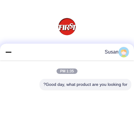
وسائل التواصل الاجتماعي
Susan
1:35 PM
اتصل سريعًا
Good day, what product are you looking for?
هاتف
86-0512-62923371
بريد إلكتروني
susan@first-plastic.com
عنوان