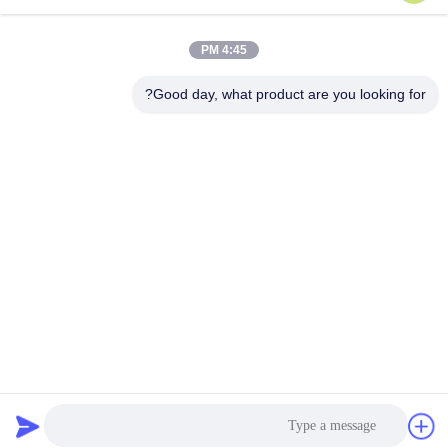
4:45 PM
اتصل سريعًا
Good day, what product are you looking for?
هاتف
86-0512-62923371
بريد إلكتروني
susan@first-plastic.com
عنوان
الطابق الثالث، الكتلة ج، رقم 80 طريق تونغيوان سوجو الحديقة
الصناعية جيانغسو الصين
سياسة الخصوصية
|
خريطة الموقع
الصين جودة جيدة قفص بلاستيكي قابل للطي المورد. حقوق الطبع والنشر
© 2024-2026 Suzhou Industrial PARK FIRST Plastics Co., Ltd.
جميع الحقوق محفوظة