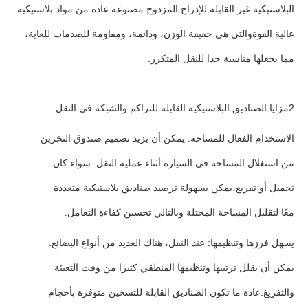
البلاستيكية غير القابلة للإدراج المزدوج مصنوعة عادة من مواد بلاستيكية
عالية القوةوالتي هي خفيفة الوزن، ودائمة، ومقاومة للصدمات للغاية،
مما يجعلها مناسبة جدا للنقل المتكرر.
2مزايا الصناديق البلاستيكية القابلة للتراكم والشبكة في النقل:
الاستخدام الفعال للمساحة: يمكن أن يزيد تصميم صندوق التخزين
من استغلال المساحة في السيارة أثناء عملية النقل. سواء كان
تحميل أو تفريغ،يمكن بسهولة ترصيد صناديق بلاستيكية متعددة
معًا لتقليل المساحة المحتلة وبالتالي تحسين كفاءة التعامل.
يسهل فرزها وتنظيمها: عند النقل، هناك العديد من أنواع البضائع.
يمكن أن يقلل ترتيبها وتنظيمها المنطقي كثيرا من وقت التعبئة
والتفريغ.عادة ما تكون الصناديق القابلة للتسخين متوفرة بأحجام