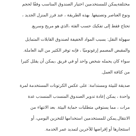
مختلفةيمكن للمستخدمين اختيار الصندوق المناسب وفقًا لحجم
ونوع العناصر وتصنيفها. بهذه الطريقة ، عند فرز المنزل الجديد ،
تحتاج فقط إلى تفكيك حسب الفئة ،الذي هو مريح وسريع.
سهولة النقل: بسبب المواد الخفيفة لصندوق القابلات المتمايل
والمقبض المصمم إرغونوميًا ، فإنه توفر الكثير من اليد العاملة.
سواء كان يحمله شخص واحد أو في فريق ،يمكن أن يقلل كثيرا
من كثافة العمل.
صديقة للبيئة ومستدامة: على عكس الكرتونات المستخدمة لمرة
واحدة ، يمكن إعادة تدوير الصندوق المنسدب المنسدب عدة
مرات ، مما يستوفي متطلبات حماية البيئة. بعد الانتهاء من
الانتقال,يمكن للمستخدمين استخدامها للتخزين اليومي، أو
استئجارها أو إقراضها للآخرين لتمديد عمر الخدمة.