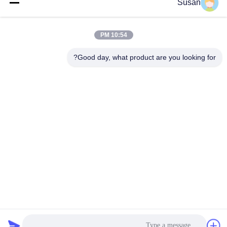
وسائل التواصل الاجتماعي
Susan
10:54 PM
اتصل سريعًا
Good day, what product are you looking for?
هاتف
86-0512-62923371
بريد إلكتروني
susan@first-plastic.com
عنوان
الطابق الثالث، الكتلة ج، رقم 80 طريق تونغيوان سوجو الحديقة
الصناعية جيانغسو الصين
سياسة الخصوصية
|
خريطة الموقع
الصين جودة جيدة قفص بلاستيكي قابل للطي المورد. حقوق الطبع والنشر
© 2024-2026 Suzhou Industrial PARK FIRST Plastics Co., Ltd.