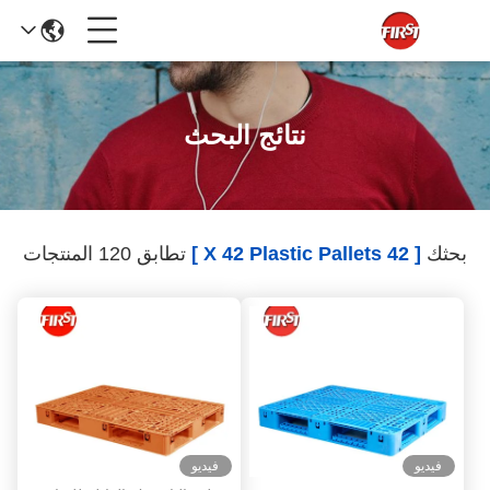
نتائج البحث
بحثك
[ 42 X 42 Plastic Pallets ]
تطابق 120 المنتجات
فيديو
فيديو