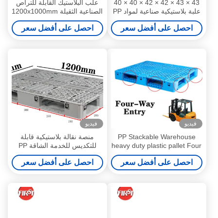
43 × 43 × 42 × 42 × 40 × 40
علب البلاستيك القابلة للتراص
علبة بلاستيكية صناعية لمواد PP
الصناعية الثقيلة 1200x1000mm
للمخزن
علب البلاستيك
احصل على أفضل سعر
احصل على أفضل سعر
فيديو
فيديو
PP Stackable Warehouse
منصة نقالة بلاستيكية قابلة
heavy duty plastic pallet Four
للتكديس للخدمة الشاقة PP
Way Forklift Entry
قابلة للتخصيص 1200 × 800 مم
احصل على أفضل سعر
احصل على أفضل سعر
Sustainability